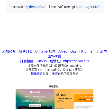
Removed 
"/dev/sdb2"
 from volume group 
"vg2000"
添加命令
|
命令列表
|
Chrome 插件
|
Alfred
|
Dash
|
Krunner
|
开源中
国Web版
打赏捐赠
|
Github
|
短地址：https://git.io/linux
收藏本站请使用 Ctrl+D 或者Command+d
共搜集到
614
个Linux命令，超过
50+
贡献者
镜像网站
列表，
推荐
自己的镜像网站
特别感谢：