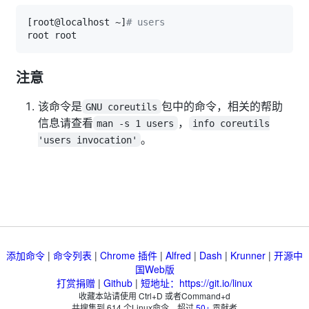
[
root@localhost ~
]
# users
注意
该命令是
包中的命令，相关的帮助
GNU coreutils
信息请查看
，
man -s 1 users
info coreutils
。
'users invocation'
添加命令
|
命令列表
|
Chrome 插件
|
Alfred
|
Dash
|
Krunner
|
开源中
国Web版
打赏捐赠
|
Github
|
短地址：https://git.io/linux
收藏本站请使用 Ctrl+D 或者Command+d
共搜集到
614
个Linux命令，超过
50+
贡献者