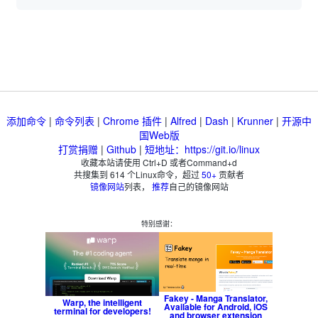
添加命令
|
命令列表
|
Chrome 插件
|
Alfred
|
Dash
|
Krunner
|
开源中
国Web版
打赏捐赠
|
Github
|
短地址：https://git.io/linux
收藏本站请使用 Ctrl+D 或者Command+d
共搜集到
614
个Linux命令，超过
50+
贡献者
镜像网站
列表，
推荐
自己的镜像网站
特别感谢：
Fakey - Manga Translator,
Warp, the intelligent
Available for Android, iOS
terminal for developers!
and browser extension