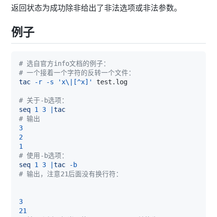
返回状态为成功除非给出了非法选项或非法参数。
例子
# 选自官方info文档的例子：
# 一个接着一个字符的反转一个文件：
tac
-r
-s
'x\|[^x]'
# 关于-b选项：
seq
1
3
|
tac
# 输出
3
2
1
# 使用-b选项：
seq
1
3
|
tac
-b
# 输出，注意21后面没有换行符：
3
21