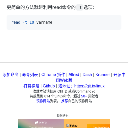
更简单的方法就是利用read命令的
选项：
-t
read
-t
10
添加命令
|
命令列表
|
Chrome 插件
|
Alfred
|
Dash
|
Krunner
|
开源中
国Web版
打赏捐赠
|
Github
|
短地址：https://git.io/linux
收藏本站请使用 Ctrl+D 或者Command+d
共搜集到
614
个Linux命令，超过
50+
贡献者
镜像网站
列表，
推荐
自己的镜像网站
特别感谢：