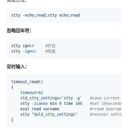
stty -echo
;
read
;
stty 
echo
;
read
忽略回车符：
stty igncr     
#开启
stty 
-igncr
#恢复
定时输入：
timeout_read
(
)
{
timeout
=
$1
old_stty_settings
=
`
stty 
-g
`
#save current se
    stty 
-icanon
 min 
0
time
100
#set 10seconds,n
eval
read
 varname　　          
#=read $varname
    stty 
"
$old_stty_settings
"
#recover setting
}