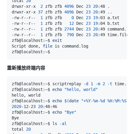
total 
20
drwxr-xr-x  
2
 zfb zfb 
4096
 Dec 
23
20
:48 
.
drwxr-xr-x 
37
 zfb zfb 
4096
 Dec 
23
20
:49 
..
-rw-r--r--  
1
 zfb zfb    
0
 Dec 
23
19
-rw-r--r--  
1
 zfb zfb   
12
 Dec 
23
19
-rw-r--r--  
1
 zfb zfb 
2744
 Dec 
23
20
-rw-r--r--  
1
 zfb zfb  
790
 Dec 
23
20
zfb@localhost:~$ 
exit
Script done, 
file
重新播放终端内容
zfb@localhost:~$ scriptreplay 
-d
1
-m
2
-t
 time.fil
zfb@localhost:~$ 
echo
"hello, world"
zfb@localhost:~$ 
echo
$(
date
"+%Y-%m-%d %H:%M:%S"
)
2020
-12-23 
20
zfb@localhost:~$ 
echo
"Bye"
zfb@localhost:~$ 
ls
-al
total 
20