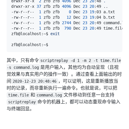
drwxr-xr-x  
2
 zfb zfb 
4096
 Dec 
23
20
:48 
.
drwxr-xr-x 
37
 zfb zfb 
4096
 Dec 
23
20
:49 
..
-rw-r--r--  
1
 zfb zfb    
0
 Dec 
23
19
-rw-r--r--  
1
 zfb zfb   
12
 Dec 
23
19
-rw-r--r--  
1
 zfb zfb 
2744
 Dec 
23
20
-rw-r--r--  
1
 zfb zfb  
790
 Dec 
23
20
zfb@localhost:~$ 
exit
其中，只有命令
scriptreplay -d 1 -m 2 -t time.file
是用户输入，其他均为自动呈现（且视
-s command.log
觉效果与真实用户的操作一致）。通过查看上面输出的时
间
，可以证明，这是重新播放当
2020-12-23 20:48:46
时的记录，而非重新执行一遍命令。也就是说，可以把
和
文件移动到任意一台支持
time.file
command.log
命令的机器上，都可以动态重现命令输入
scriptreplay
与终端回显。