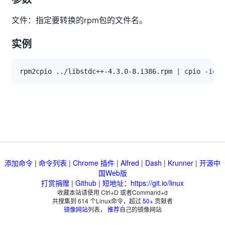
文件：指定要转换的rpm包的文件名。
实例
rpm2cpio 
..
/libstdc++-4.3.0-8.i386.rpm 
|
 cpio 
-idv
添加命令
|
命令列表
|
Chrome 插件
|
Alfred
|
Dash
|
Krunner
|
开源中
国Web版
打赏捐赠
|
Github
|
短地址：https://git.io/linux
收藏本站请使用 Ctrl+D 或者Command+d
共搜集到
614
个Linux命令，超过
50+
贡献者
镜像网站
列表，
推荐
自己的镜像网站