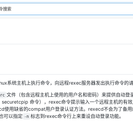
nux系统主机上执行命令，向远程rexec服务器发出执行命令的
文件（包含远程主机上使用的用户名和密码）来提供自动登
trc
ecuretcpip 命令），rexec命令提示输入一个远程主机
xecd使用缺省的compat用户登录认证方法。rexecd不会为了
也可以指定
标志到rexec命令行上来重设自动登录功能。
-n