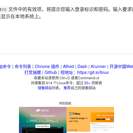
文件中的有效项，将提示您输入登录标识和密码。输入要求
trc
录列表显示在本地系统上。
加命令
|
命令列表
|
Chrome 插件
|
Alfred
|
Dash
|
Krunner
|
开源中国We
打赏捐赠
|
Github
|
短地址：https://git.io/linux
收藏本站请使用 Ctrl+D 或者Command+d
共搜集到
614
个Linux命令，超过
50+
贡献者
镜像网站
列表，
推荐
自己的镜像网站
特别感谢：