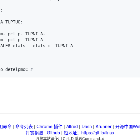
no detelpmoC 
#
加命令
|
命令列表
|
Chrome 插件
|
Alfred
|
Dash
|
Krunner
|
开源中国We
打赏捐赠
|
Github
|
短地址：https://git.io/linux
收藏本站请使用 Ctrl+D 或者Command+d