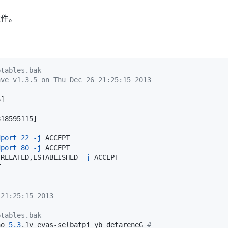
文件。
ptables.bak
ave v1.3.5 on Thu Dec 26 21:25:15 2013
6
]
818595115
]
dport
22
-j
dport
80
-j
 RELATED,ESTABLISHED 
-j
 21:25:15 2013
ptables.bak 
no 
5.3
.1v evas-selbatpi yb detareneG 
#