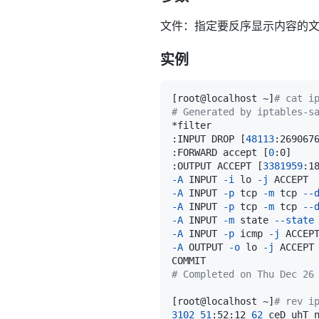
文件：指定要反序显示内容的
实例
[
root@localhost ~
]
# cat i
# Generated by iptables-s
:INPUT DROP 
[
48113
:269067
:FORWARD accept 
[
0
:0
]
:OUTPUT ACCEPT 
[
3381959
:1
-A
 INPUT 
-i
 lo 
-j
-A
 INPUT 
-p
 tcp 
-m
 tcp 
--
-A
 INPUT 
-p
 tcp 
-m
 tcp 
--
-A
 INPUT 
-m
 state 
--state
-A
 INPUT 
-p
 icmp 
-j
-A
 OUTPUT 
-o
 lo 
-j
# Completed on Thu Dec 26
[
root@localhost ~
]
# rev i
3102
51
:52:12 
62
 ceD uhT 