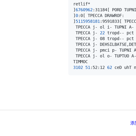
]
6760962
:31184
[
]
0
:0
[
]
5115958181
:9591833
[
 TPECCA j- 
22
3102
51
:52:12 
62
 ceD uhT 
添