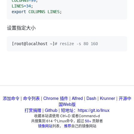
COLUMNS
=
99
;
LINES
=
34
;
export
COLUMNS
LINES
;
设置指定大小
[
root@localhost ~
]
# resize -s 80 160
添加命令
|
命令列表
|
Chrome 插件
|
Alfred
|
Dash
|
Krunner
|
开源中
国Web版
打赏捐赠
|
Github
|
短地址：https://git.io/linux
收藏本站请使用 Ctrl+D 或者Command+d
共搜集到
614
个Linux命令，超过
50+
贡献者
镜像网站
列表，
推荐
自己的镜像网站