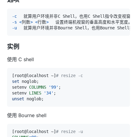
-c
-s
<
列数
>
<
行数
>
-u
实例
使用 C shell
[
root@localhost ~
]
# resize -c
set
 noglob
;
setenv 
COLUMNS
'99'
;
setenv 
LINES
'34'
;
unset
 noglob
;
使用 Bourne shell
[
root@localhost ~
]
# resize -u