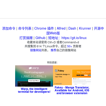
添加命令
|
命令列表
|
Chrome 插件
|
Alfred
|
Dash
|
Krunner
|
开源中
国Web版
打赏捐赠
|
Github
|
短地址：https://git.io/linux
收藏本站请使用 Ctrl+D 或者Command+d
共搜集到
614
个Linux命令，超过
50+
贡献者
镜像网站
列表，
推荐
自己的镜像网站
特别感谢：
Fakey - Manga Translator,
Warp, the intelligent
Available for Android, iOS
terminal for developers!
and browser extension