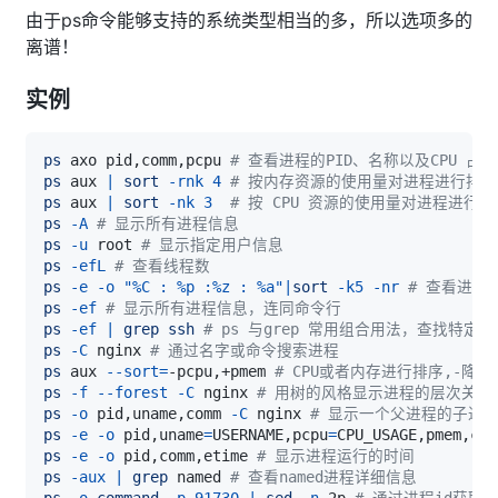
由于ps命令能够支持的系统类型相当的多，所以选项多的
离谱！
实例
ps
 axo pid,comm,pcpu 
# 查看进程的PID、名称以及CPU 占
ps
 aux 
|
sort
-rnk
4
# 按内存资源的使用量对进程进行排序
ps
 aux 
|
sort
-nk
3
# 按 CPU 资源的使用量对进程进行排
ps
-A
# 显示所有进程信息
ps
-u
 root 
# 显示指定用户信息
ps
-efL
# 查看线程数
ps
-e
-o
"%C : %p :%z : %a"
|
sort
-k5
-nr
# 查看进程
ps
-ef
# 显示所有进程信息，连同命令行
ps
-ef
|
grep
ssh
# ps 与grep 常用组合用法，查找特定进
ps
-C
 nginx 
# 通过名字或命令搜索进程
ps
 aux 
--sort
=
-pcpu,+pmem 
# CPU或者内存进行排序,-降序
ps
-f
--forest
-C
 nginx 
# 用树的风格显示进程的层次关系
ps
-o
 pid,uname,comm 
-C
 nginx 
# 显示一个父进程的子进
ps
-e
-o
 pid,uname
=
USERNAME,pcpu
=
CPU_USAGE,pmem,com
ps
-e
-o
 pid,comm,etime 
# 显示进程运行的时间
ps
-aux
|
grep
 named 
# 查看named进程详细信息
ps
-o
command
-p
91730
|
sed
-n
 2p 
# 通过进程id获取