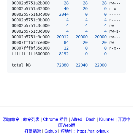
00002b5751a2b000      
28
28
28
 rw---    
[
00002b5751a32000      
40
20
0
00002b5751a3c000    
2044
0
0
00002b5751c3b000       
4
4
4
00002b5751c3c000       
4
4
4
00002b5751c3d000       
4
4
4
 rw-s-  zer
00002b5751c3e000   
20012
20000
20000
 rw---    
[
00007fffbf2ce000      
84
20
20
 rw---    
[
00007fffbf35e000      
12
0
0
 r-x--    
[
ffffffffff600000    
8192
0
0
 -----    
[
total kB           
72880
22940
22000
添加命令
|
命令列表
|
Chrome 插件
|
Alfred
|
Dash
|
Krunner
|
开源中
国Web版
打赏捐赠
|
Github
|
短地址：https://git.io/linux