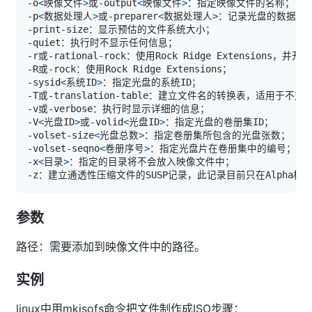
-o
<
映像文件
>
或-output
<
映像文件
>
-p
<
数据处理人
>
或-preparer
<
数据处理人
>
-sysid
<
系统ID
>
-V
<
光盘ID
>
或-volid
<
光盘ID
>
-volset-size
<
光盘总数
>
-volset-seqno
<
卷册序号
>
-x
<
目录
>
参数
路径：需要添加到映像文件中的路径。
实例
linux中用mkisofs命令把文件制作成ISO步骤：