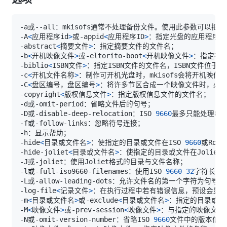
-A
<
应用程序id
>
或-appid
<
应用程序ID
>
-abstract
<
摘要文件
>
-b
<
开机映像文件
>
或-eltorito-boot
<
开机映像文件
>
-biblio
<
ISBN文件
>
-c
<
开机文件名称
>
：制作可开机光盘时，mkisofs会将开机映像文件中的
-C
<
盘区编号，盘区编号
>
-copyright
<
版权信息文件
>
-D或-disable-deep-relocation：ISO 
9660
最多只能处理8层
-hide
<
目录或文件名
>
：使指定的目录或文件在ISO 
9660
-hide-joliet
<
目录或文件名
>
-l或-full-iso9660-filenames：使用ISO 
9660
32
-log-file
<
记录文件
>
-m
<
目录或文件名
>
或-exclude
<
目录或文件名
>
-M
<
映像文件
>
或-prev-session
<
映像文件
>
-N或-omit-version-number：省略ISO 
9660