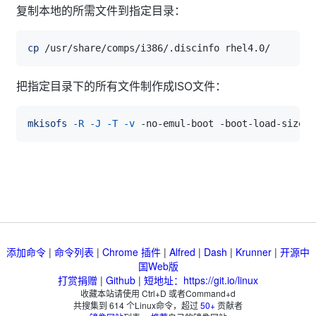
复制本地的所需文件到指定目录：
cp
把指定目录下的所有文件制作成ISO文件：
mkisofs
-R
-J
-T
-v
 -no-emul-boot -boot-load-size 
4
添加命令
|
命令列表
|
Chrome 插件
|
Alfred
|
Dash
|
Krunner
|
开源中
国Web版
打赏捐赠
|
Github
|
短地址：https://git.io/linux
收藏本站请使用 Ctrl+D 或者Command+d
共搜集到
614
个Linux命令，超过
50+
贡献者