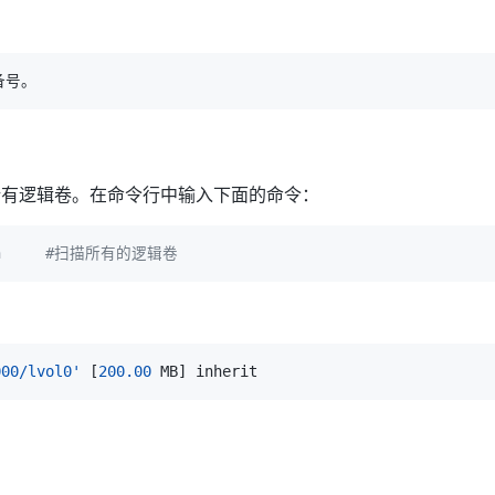
的所有逻辑卷。在命令行中输入下面的命令：
an     #扫描所有的逻辑卷
000/lvol0'
[
200.00
 MB
]