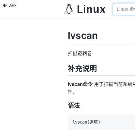
lvscan
扫描逻辑卷
补充说明
lvscan命令
用于扫描当前系统中
件。
语法
lvscan
(
选项
)