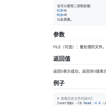
KiB
=
MiB
=
参数
FILE（可选）：要处理的文件
返回值
返回0表示成功，返回非0值表
例子
# 查看历史文件的前6行：
[
user2@pc ~
]
$ 
head
-n
6