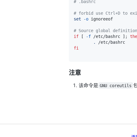
# .bashrc
# forbid use Ctrl+D to ex
set
-o
# Source global definitio
if
[
-f
 /etc/bashrc 
]
;
th
.
fi
注意
该命令是
GNU coreutils
添