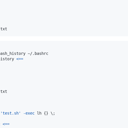
history 
<=
=
'test.sh'
-exec
 lh 
{
}
\
;
c 
<=
=