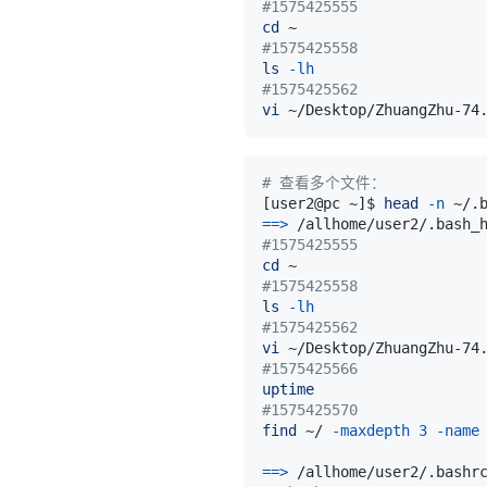
#1575425555
cd
#1575425558
ls
-lh
#1575425562
vi
# 查看多个文件：
[
user2@pc ~
]
$ 
head
-n
==
>
 /allhome/user2/.bash_
#1575425555
cd
#1575425558
ls
-lh
#1575425562
vi
#1575425566
uptime
#1575425570
find
 ~/ 
-maxdepth
3
-name
==
>
 /allhome/user2/.bashr