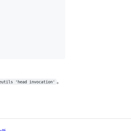
。
eutils 'head invocation'
b版