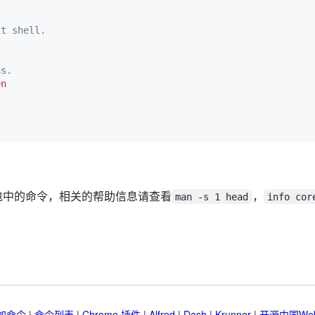
it shell.
ns.
en
包中的命令，相关的帮助信息请查看
，
man -s 1 head
info cor
加命令
|
命令列表
|
Chrome 插件
|
Alfred
|
Dash
|
Krunner
|
开源中国We