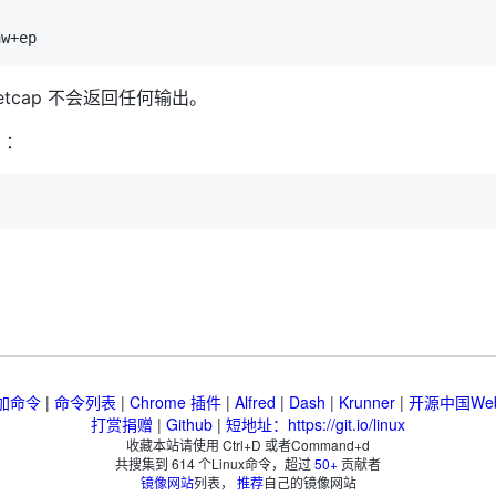
tcap 不会返回任何输出。
）：
加命令
|
命令列表
|
Chrome 插件
|
Alfred
|
Dash
|
Krunner
|
开源中国We
打赏捐赠
|
Github
|
短地址：https://git.io/linux
收藏本站请使用 Ctrl+D 或者Command+d
共搜集到
614
个Linux命令，超过
50+
贡献者
镜像网站
列表，
推荐
自己的镜像网站