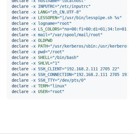
declare
-x
hostname
=
"localhost"
declare
-x
INPUTRC
=
"/etc/inputrc"
declare
-x
LANG
=
"zh_CN.UTF-8"
declare
-x
LESSOPEN
=
"|/usr/bin/lesspipe.sh %s"
declare
-x
logname
=
"root"
declare
-x
LS_COLORS
=
"no=00:fi=00:di=01;34:ln=01;36
declare
-x
mail
=
"/var/spool/mail/root"
declare
-x
OLDPWD
declare
-x
PATH
=
"/usr/kerberos/sbin:/usr/kerberos/b
declare
-x
pwd
=
"/root"
declare
-x
SHELL
=
"/bin/bash"
declare
-x
SHLVL
=
"1"
declare
-x
SSH_CLIENT
=
"192.168.2.111 2705 22"
declare
-x
SSH_CONNECTION
=
"192.168.2.111 2705 192.1
declare
-x
SSH_TTY
=
"/dev/pts/0"
declare
-x
TERM
=
"linux"
declare
-x
USER
=
"root"