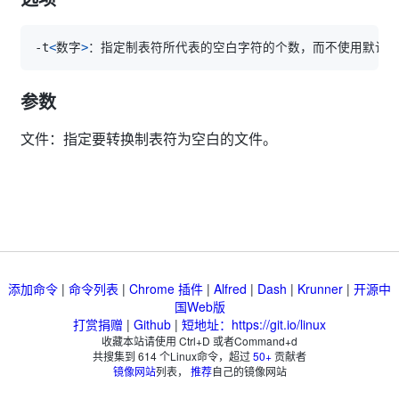
-t
<
数字
>
参数
文件：指定要转换制表符为空白的文件。
添加命令
|
命令列表
|
Chrome 插件
|
Alfred
|
Dash
|
Krunner
|
开源中
国Web版
打赏捐赠
|
Github
|
短地址：https://git.io/linux
收藏本站请使用 Ctrl+D 或者Command+d
共搜集到
614
个Linux命令，超过
50+
贡献者
镜像网站
列表，
推荐
自己的镜像网站