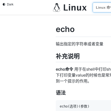
echo
输出指定的字符串或者变量
补充说明
echo命令
用于在shell中打印s
下打印变量value的时候也是
到一个提示的作用。
语法
echo
(
选项
)
(
参数
)