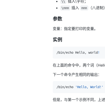
插入\字符；
\\
插入
（八进制）
\nnn
nnn
参数
变量：指定要打印的变量。
实例
/bin/echo Hello, world
!
在上面的命令中，两个词（Hello
下一个命令产生相同的输出：
/bin/echo 
'Hello, World!'
但是，与第一个示例不同，上述命令提