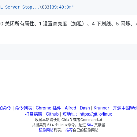
QL Server Stop...
\033
[39;49;0m"
 关闭所有属性、1 设置高亮度（加粗）、4 下划线、5 闪烁、7
加命令
|
命令列表
|
Chrome 插件
|
Alfred
|
Dash
|
Krunner
|
开源中国We
打赏捐赠
|
Github
|
短地址：https://git.io/linux
收藏本站请使用 Ctrl+D 或者Command+d
共搜集到
614
个Linux命令，超过
50+
贡献者
镜像网站
列表，
推荐
自己的镜像网站