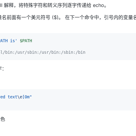
ll 解释，将特殊字符和转义序列逐字传递给 echo。
名前面有一个美元符号 ($)。 在下一个命令中，引号内的变量
PATH is'
$PATH
al/bin:/usr/sbin:/usr/bin:/sbin:/bin
字：
red text
\e
[0m"
红色