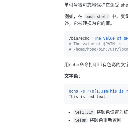
单引号将可靠地保护它免受 she
例如，在
中，变量
bash shell
外，它被转换为它的值。
/bin/echo 
'The value of $
# The value of $PATH is
# /home/hope/bin:/usr/loc
用echo命令打印带有色彩的文
文字色：
echo
-e
"
\e
[1;31mThis is 
将颜色设置为
\e[1;31m
将颜色重新置回
\e[0m