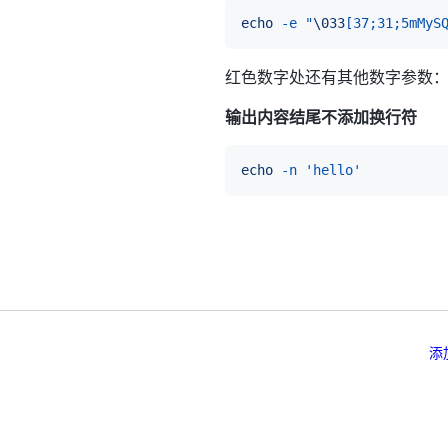
echo
-e
"
\033
[37;31;5mMyS
红色数字处还有其他数字参数：0
输出内容结尾不添加换行符
echo
-n
'hello'
添