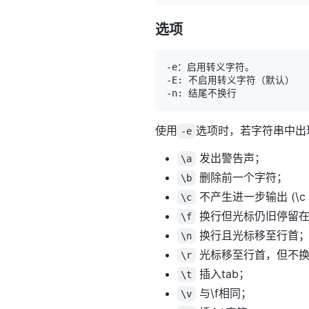
选项
使用
选项时，若字符串中出
-e
发出警告声；
\a
删除前一个字符；
\b
不产生进一步输出 (\
\c
换行但光标仍旧停留在
\f
换行且光标移至行首
\n
光标移至行首，但不
\r
插入tab；
\t
与\f相同；
\v