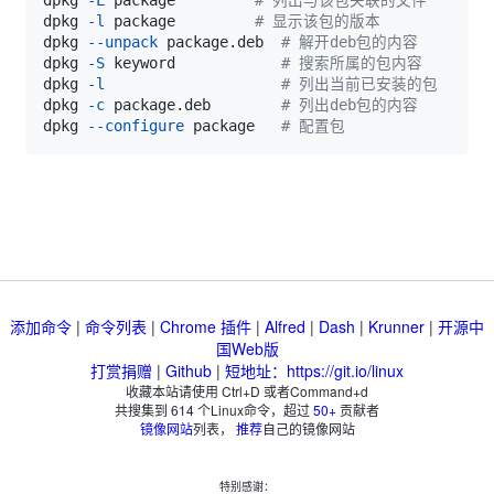
dpkg 
-l
 package         
# 显示该包的版本
dpkg 
--unpack
 package.deb  
# 解开deb包的内容
dpkg 
-S
 keyword            
# 搜索所属的包内容
dpkg 
-l
# 列出当前已安装的包
dpkg 
-c
 package.deb        
# 列出deb包的内容
dpkg 
--configure
 package   
# 配置包
添加命令
|
命令列表
|
Chrome 插件
|
Alfred
|
Dash
|
Krunner
|
开源中
国Web版
打赏捐赠
|
Github
|
短地址：https://git.io/linux
收藏本站请使用 Ctrl+D 或者Command+d
共搜集到
614
个Linux命令，超过
50+
贡献者
镜像网站
列表，
推荐
自己的镜像网站
特别感谢：