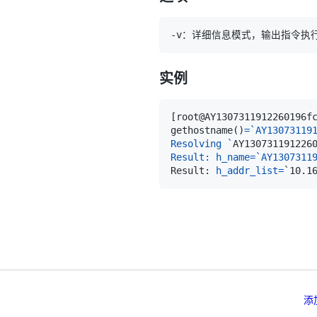
实例
[
root@AY1307311912260196f
gethostname
(
)
=
`
Resolving 
`
AY130731191226
Result: h_name=`AY1307311
Result: 
h_addr_list
=
添