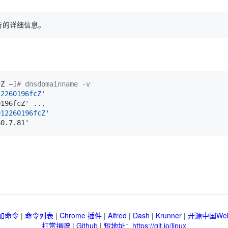
cZ ~
]
# dnsdomainname -v
0196fcZ
912260196fcZ'
加命令
|
命令列表
|
Chrome 插件
|
Alfred
|
Dash
|
Krunner
|
开源中国We
打赏捐赠
|
Github
|
短地址：https://git.io/linux