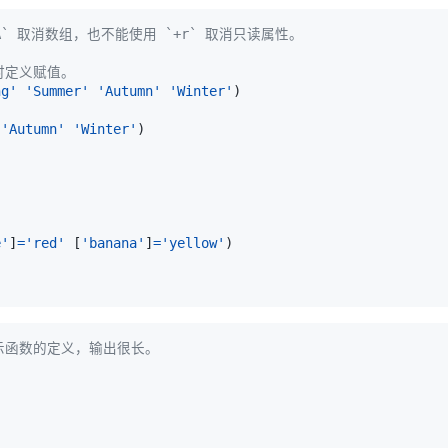
+A` 取消数组，也不能使用 `+r` 取消只读属性。
时定义赋值。
ng'
'Summer'
'Autumn'
'Winter'
)
'Autumn'
'Winter'
)
e'
]
=
'red'
[
'banana'
]
=
'yellow'
)
示函数的定义，输出很长。
。