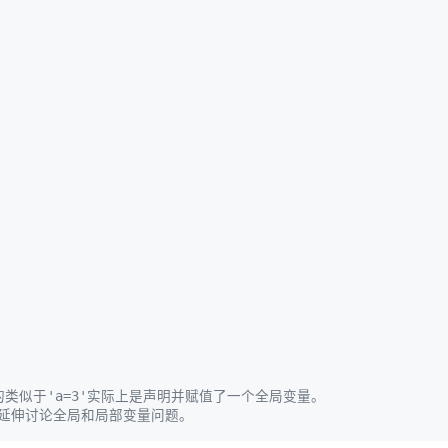
的类似于'a=3'实际上是声明并赋值了一个全局变量。
节会延伸讨论全局和局部变量问题。