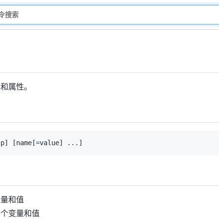
值和属性。
-p
]
[
name
[
=
value
]
..
.
]
变量和值
多个变量和值