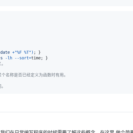
(
date
 +
"%F %T"
)
;
}
ls
-lh
--sort
=
time
;
}
义。
某个名称是否已经定义为函数时有用。
同。
我们在日常编写程序的时候需要了解这些概念，在这里 做个简