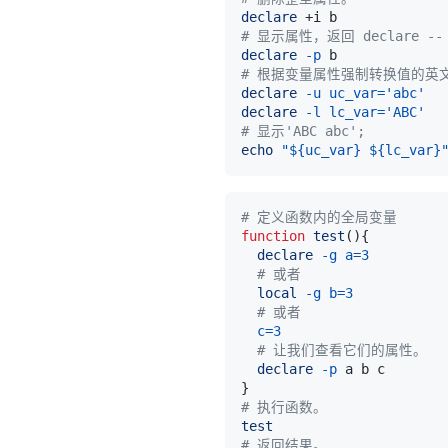
declare
# 显示属性，返回 declare -- 
declare
-p
# 根据变量属性强制转换值的英
declare
-u
uc_var
=
'abc'
declare
-l
lc_var
=
'ABC'
# 显示'ABC abc';
echo
"
${uc_var}
${lc_var}
# 定义函数内的全局变量
function
test
(
)
{
declare
-g
a
=
3
# 或者
local
-g
b
=
3
# 或者
c
=
3
# 让我们查看它们的属性。
declare
-p
}
# 执行函数。
test
# 返回结果。