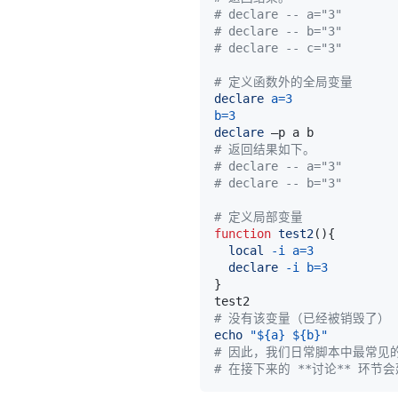
# declare -- a="3"
# declare -- b="3"
# declare -- c="3"
# 定义函数外的全局变量
declare
a
=
3
b
=
3
declare
# 返回结果如下。
# declare -- a="3"
# declare -- b="3"
# 定义局部变量
function
test2
(
)
{
local
-i
a
=
3
declare
-i
b
=
3
}
# 没有该变量（已经被销毁了）
echo
"
${a}
${b}
"
# 因此，我们日常脚本中最常见
# 在接下来的 **讨论** 环