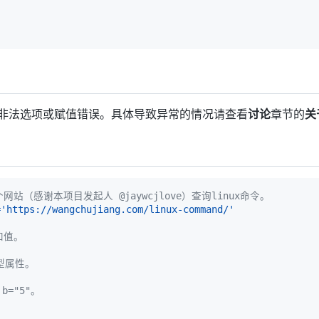
你提供了非法选项或赋值错误。具体导致异常的情况请查看
讨论
章节的
关
站（感谢本项目发起人 @jaywcjlove）查询linux命令。
=
'https://wangchujiang.com/linux-command/'
和值。
型属性。
b="5"。