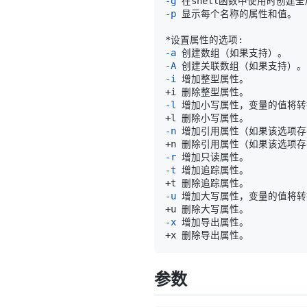
-g
-p
-a
-A
-i
-l
-n
-r
-t
-u
-x
参数