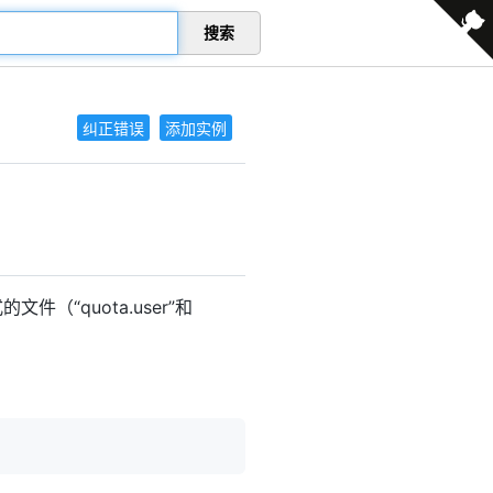
搜索
纠正错误
添加实例
文件（“quota.user”和