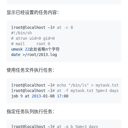
显示已经设置的任务内容：
[
root@localhost ~
]
# at -c 8
#!/bin/sh
# atrun uid=0 gid=0
# mail     root 0
umask
22
date
>
使用任务文件执行任务：
[
root@localhost ~
]
# echo "/bin/ls" > mytask.txt
[
root@localhost ~
]
# at -f mytask.txt 5pm+3 days
job 
9
 at 
2013
-01-08 
17
指定任务队列执行任务：
[
root@localhost ~
]
# at -q b 5pm+3 days