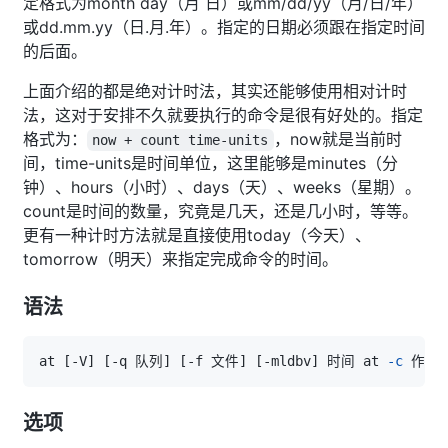
定格式为month day（月 日）或mm/dd/yy（月/日/年）
或dd.mm.yy（日.月.年）。指定的日期必须跟在指定时间
的后面。
上面介绍的都是绝对计时法，其实还能够使用相对计时
法，这对于安排不久就要执行的命令是很有好处的。指定
格式为：
，now就是当前时
now + count time-units
间，time-units是时间单位，这里能够是minutes（分
钟）、hours（小时）、days（天）、weeks（星期）。
count是时间的数量，究竟是几天，还是几小时，等等。
更有一种计时方法就是直接使用today（今天）、
tomorrow（明天）来指定完成命令的时间。
语法
at 
[
-V
]
[
-q 队列
]
[
-f 文件
]
[
-mldbv
]
 时间 at 
-c
 作业 
选项