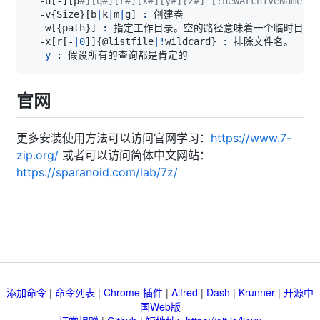
  -u
[
-
]
[
p
#][q#][r#][x#][y#][z#] [!newArchiveName
  -v
{
Size
}
[
b
|
k
|
m
|
g
]
:
  -w
[
{
path
}
]
:
  -x
[
r
[
-
|
0
]
]
{
@listfile
|
!
wildcard
}
:
-y
:
官网
更多安装使用方法可以访问官网学习：
https://www.7-
zip.org/
或者可以访问简体中文网站：
https://sparanoid.com/lab/7z/
添加命令
|
命令列表
|
Chrome 插件
|
Alfred
|
Dash
|
Krunner
|
开源中
国Web版