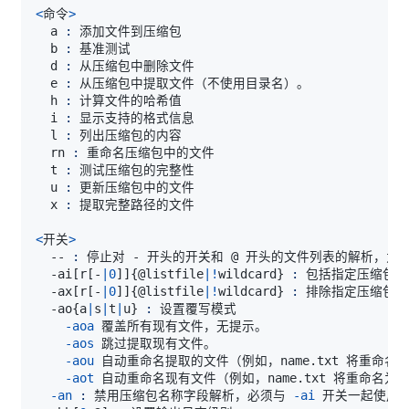
<
命令
>
  a 
:
  b 
:
  d 
:
  e 
:
  h 
:
  i 
:
  l 
:
  rn 
:
  t 
:
  u 
:
  x 
:
<
开关
>
  -- 
:
 停止对 - 开头的开关和 @ 开头的文件列表的解析，为
  -ai
[
r
[
-
|
0
]
]
{
@listfile
|
!
wildcard
}
:
  -ax
[
r
[
-
|
0
]
]
{
@listfile
|
!
wildcard
}
:
  -ao
{
a
|
s
|
t
|
u
}
:
-aoa
-aos
-aou
-aot
-an
:
 禁用压缩包名称字段解析，必须与 
-ai