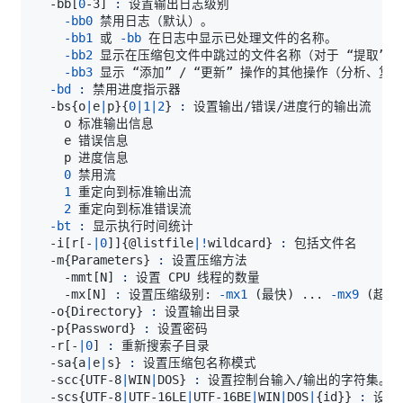
  -bb
[
0
-3
]
:
-bb0
-bb1
 或 
-bb
-bb2
-bb3
-bd
:
  -bs
{
o
|
e
|
p
}
{
0
|
1
|
2
}
:
0
1
2
-bt
:
  -i
[
r
[
-
|
0
]
]
{
@listfile
|
!
wildcard
}
:
  -m
{
Parameters
}
:
    -mmt
[
N
]
:
    -mx
[
N
]
:
 设置压缩级别: 
-mx1
(
最快
)
..
. 
-mx9
(
超强
  -o
{
Directory
}
:
  -p
{
Password
}
:
  -r
[
-
|
0
]
:
  -sa
{
a
|
e
|
s
}
:
  -scc
{
UTF-8
|
WIN
|
DOS
}
:
  -scs
{
UTF-8
|
UTF-16LE
|
UTF-16BE
|
WIN
|
DOS
|
{
id
}
}
: