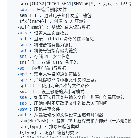
  -scrc
[
CRC32
|
CRC64
|
SHA1
|
SHA256
|
*
]
:
-sdel
:
  -seml
[
.
]
:
  -sfx
[
{
name
}
]
:
  -si
[
{
name
}
]
:
-slp
:
-slt
:
-snh
:
-snl
:
-sni
:
  -sns
[
-
]
:
-so
:
-spd
:
-spe
:
  -spf
[
2
]
:
  -ssc
[
-
]
:
-sse
:
-ssp
:
-ssw
:
-stl
:
  -stm
{
HexMask
}
:
  -stx
{
Type
}
:
  -t
{
Type
}
: